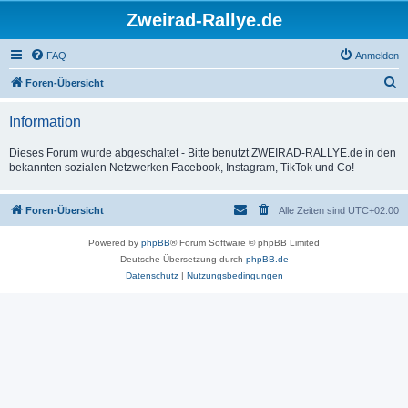
Zweirad-Rallye.de
FAQ
Anmelden
S
Foren-Übersicht
u
Information
c
h
Dieses Forum wurde abgeschaltet - Bitte benutzt ZWEIRAD-RALLYE.de in den
bekannten sozialen Netzwerken Facebook, Instagram, TikTok und Co!
e
Foren-Übersicht
Alle Zeiten sind
UTC+02:00
Powered by
phpBB
® Forum Software © phpBB Limited
Deutsche Übersetzung durch
phpBB.de
Datenschutz
|
Nutzungsbedingungen