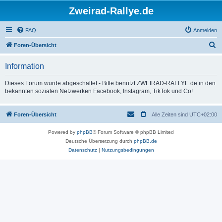
Zweirad-Rallye.de
FAQ
Anmelden
S
Foren-Übersicht
u
Information
c
h
Dieses Forum wurde abgeschaltet - Bitte benutzt ZWEIRAD-RALLYE.de in den
bekannten sozialen Netzwerken Facebook, Instagram, TikTok und Co!
e
Foren-Übersicht
Alle Zeiten sind
UTC+02:00
Powered by
phpBB
® Forum Software © phpBB Limited
Deutsche Übersetzung durch
phpBB.de
Datenschutz
|
Nutzungsbedingungen