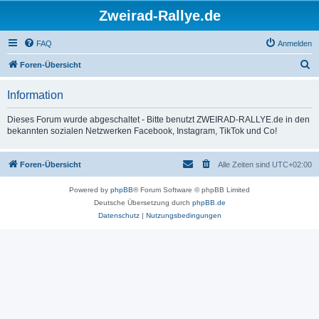
Zweirad-Rallye.de
FAQ
Anmelden
S
Foren-Übersicht
u
Information
c
h
Dieses Forum wurde abgeschaltet - Bitte benutzt ZWEIRAD-RALLYE.de in den
bekannten sozialen Netzwerken Facebook, Instagram, TikTok und Co!
e
Foren-Übersicht
Alle Zeiten sind
UTC+02:00
Powered by
phpBB
® Forum Software © phpBB Limited
Deutsche Übersetzung durch
phpBB.de
Datenschutz
|
Nutzungsbedingungen