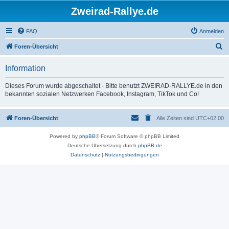
Zweirad-Rallye.de
FAQ
Anmelden
S
Foren-Übersicht
u
Information
c
h
Dieses Forum wurde abgeschaltet - Bitte benutzt ZWEIRAD-RALLYE.de in den
bekannten sozialen Netzwerken Facebook, Instagram, TikTok und Co!
e
Foren-Übersicht
Alle Zeiten sind
UTC+02:00
Powered by
phpBB
® Forum Software © phpBB Limited
Deutsche Übersetzung durch
phpBB.de
Datenschutz
|
Nutzungsbedingungen