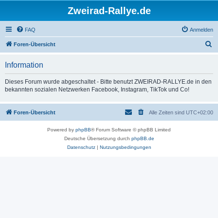
Zweirad-Rallye.de
FAQ
Anmelden
S
Foren-Übersicht
u
Information
c
h
Dieses Forum wurde abgeschaltet - Bitte benutzt ZWEIRAD-RALLYE.de in den
bekannten sozialen Netzwerken Facebook, Instagram, TikTok und Co!
e
Foren-Übersicht
Alle Zeiten sind
UTC+02:00
Powered by
phpBB
® Forum Software © phpBB Limited
Deutsche Übersetzung durch
phpBB.de
Datenschutz
|
Nutzungsbedingungen