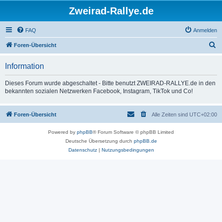
Zweirad-Rallye.de
FAQ
Anmelden
S
Foren-Übersicht
u
Information
c
h
Dieses Forum wurde abgeschaltet - Bitte benutzt ZWEIRAD-RALLYE.de in den
bekannten sozialen Netzwerken Facebook, Instagram, TikTok und Co!
e
Foren-Übersicht
Alle Zeiten sind
UTC+02:00
Powered by
phpBB
® Forum Software © phpBB Limited
Deutsche Übersetzung durch
phpBB.de
Datenschutz
|
Nutzungsbedingungen