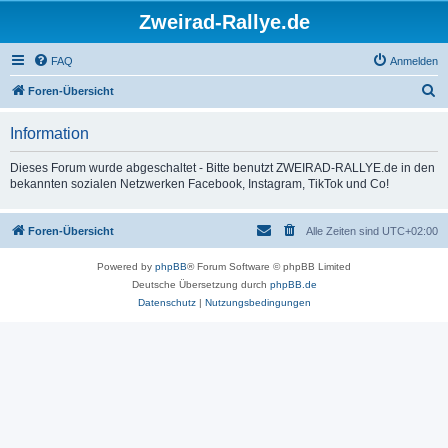
Zweirad-Rallye.de
FAQ
Anmelden
S
Foren-Übersicht
u
Information
c
h
Dieses Forum wurde abgeschaltet - Bitte benutzt ZWEIRAD-RALLYE.de in den
bekannten sozialen Netzwerken Facebook, Instagram, TikTok und Co!
e
Foren-Übersicht
Alle Zeiten sind
UTC+02:00
Powered by
phpBB
® Forum Software © phpBB Limited
Deutsche Übersetzung durch
phpBB.de
Datenschutz
|
Nutzungsbedingungen