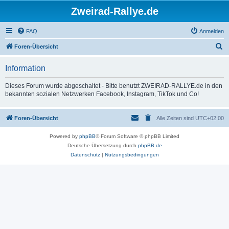
Zweirad-Rallye.de
FAQ
Anmelden
S
Foren-Übersicht
u
Information
c
h
Dieses Forum wurde abgeschaltet - Bitte benutzt ZWEIRAD-RALLYE.de in den
bekannten sozialen Netzwerken Facebook, Instagram, TikTok und Co!
e
Foren-Übersicht
Alle Zeiten sind
UTC+02:00
Powered by
phpBB
® Forum Software © phpBB Limited
Deutsche Übersetzung durch
phpBB.de
Datenschutz
|
Nutzungsbedingungen