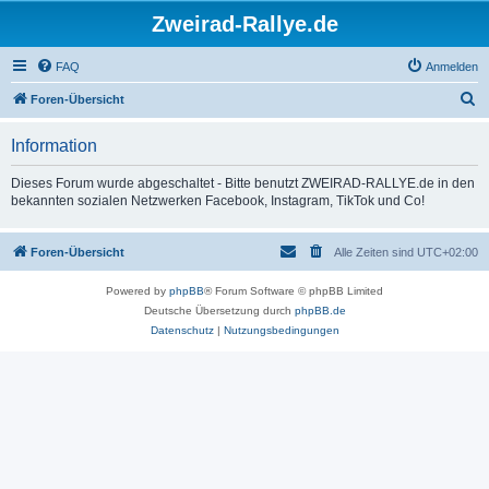
Zweirad-Rallye.de
FAQ
Anmelden
S
Foren-Übersicht
u
Information
c
h
Dieses Forum wurde abgeschaltet - Bitte benutzt ZWEIRAD-RALLYE.de in den
bekannten sozialen Netzwerken Facebook, Instagram, TikTok und Co!
e
Foren-Übersicht
Alle Zeiten sind
UTC+02:00
Powered by
phpBB
® Forum Software © phpBB Limited
Deutsche Übersetzung durch
phpBB.de
Datenschutz
|
Nutzungsbedingungen