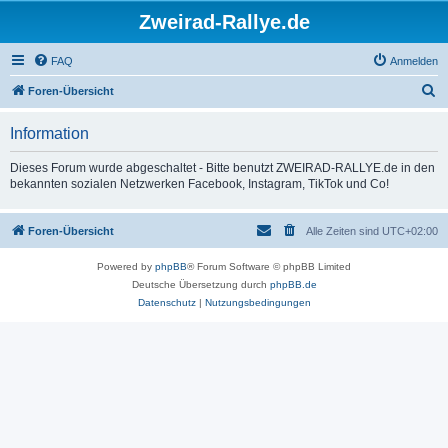
Zweirad-Rallye.de
FAQ
Anmelden
S
Foren-Übersicht
u
Information
c
h
Dieses Forum wurde abgeschaltet - Bitte benutzt ZWEIRAD-RALLYE.de in den
bekannten sozialen Netzwerken Facebook, Instagram, TikTok und Co!
e
Foren-Übersicht
Alle Zeiten sind
UTC+02:00
Powered by
phpBB
® Forum Software © phpBB Limited
Deutsche Übersetzung durch
phpBB.de
Datenschutz
|
Nutzungsbedingungen