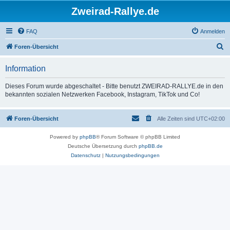
Zweirad-Rallye.de
FAQ
Anmelden
S
Foren-Übersicht
u
Information
c
h
Dieses Forum wurde abgeschaltet - Bitte benutzt ZWEIRAD-RALLYE.de in den
bekannten sozialen Netzwerken Facebook, Instagram, TikTok und Co!
e
Foren-Übersicht
Alle Zeiten sind
UTC+02:00
Powered by
phpBB
® Forum Software © phpBB Limited
Deutsche Übersetzung durch
phpBB.de
Datenschutz
|
Nutzungsbedingungen