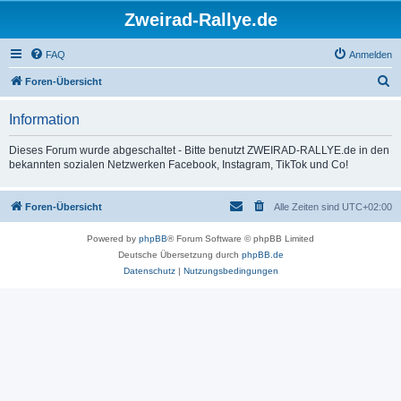
Zweirad-Rallye.de
FAQ
Anmelden
S
Foren-Übersicht
u
Information
c
h
Dieses Forum wurde abgeschaltet - Bitte benutzt ZWEIRAD-RALLYE.de in den
bekannten sozialen Netzwerken Facebook, Instagram, TikTok und Co!
e
Foren-Übersicht
Alle Zeiten sind
UTC+02:00
Powered by
phpBB
® Forum Software © phpBB Limited
Deutsche Übersetzung durch
phpBB.de
Datenschutz
|
Nutzungsbedingungen