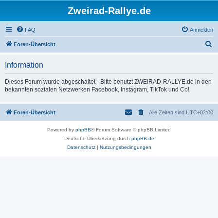
Zweirad-Rallye.de
FAQ
Anmelden
S
Foren-Übersicht
u
Information
c
h
Dieses Forum wurde abgeschaltet - Bitte benutzt ZWEIRAD-RALLYE.de in den
bekannten sozialen Netzwerken Facebook, Instagram, TikTok und Co!
e
Foren-Übersicht
Alle Zeiten sind
UTC+02:00
Powered by
phpBB
® Forum Software © phpBB Limited
Deutsche Übersetzung durch
phpBB.de
Datenschutz
|
Nutzungsbedingungen