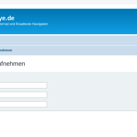
ye.de
otorrad und Roadbook-Navigation
fnehmen
aufnehmen