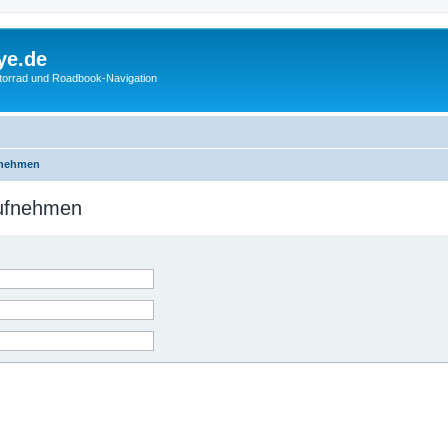
ye.de
otorrad und Roadbook-Navigation
fnehmen
aufnehmen