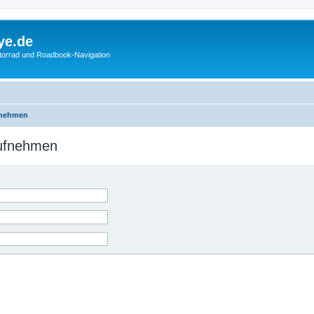
ye.de
otorrad und Roadbook-Navigation
fnehmen
aufnehmen