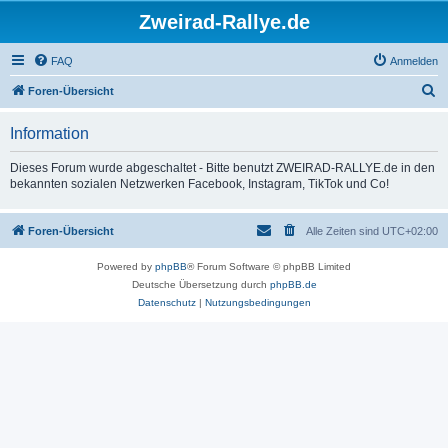
Zweirad-Rallye.de
FAQ
Anmelden
S
Foren-Übersicht
u
Information
c
h
Dieses Forum wurde abgeschaltet - Bitte benutzt ZWEIRAD-RALLYE.de in den
bekannten sozialen Netzwerken Facebook, Instagram, TikTok und Co!
e
Foren-Übersicht
Alle Zeiten sind
UTC+02:00
Powered by
phpBB
® Forum Software © phpBB Limited
Deutsche Übersetzung durch
phpBB.de
Datenschutz
|
Nutzungsbedingungen