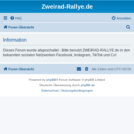
Zweirad-Rallye.de
FAQ
Anmelden
S
Foren-Übersicht
u
Information
c
h
Dieses Forum wurde abgeschaltet - Bitte benutzt ZWEIRAD-RALLYE.de in den
bekannten sozialen Netzwerken Facebook, Instagram, TikTok und Co!
e
Foren-Übersicht
Alle Zeiten sind
UTC+02:00
Powered by
phpBB
® Forum Software © phpBB Limited
Deutsche Übersetzung durch
phpBB.de
Datenschutz
|
Nutzungsbedingungen