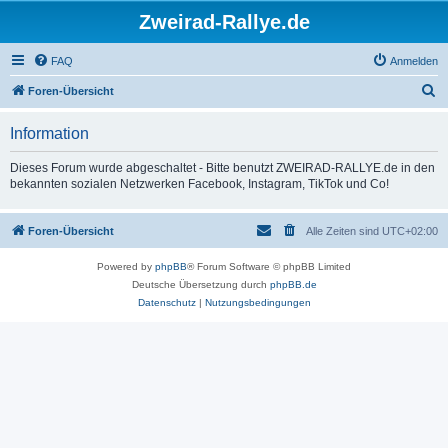
Zweirad-Rallye.de
FAQ
Anmelden
S
Foren-Übersicht
u
Information
c
h
Dieses Forum wurde abgeschaltet - Bitte benutzt ZWEIRAD-RALLYE.de in den
bekannten sozialen Netzwerken Facebook, Instagram, TikTok und Co!
e
Foren-Übersicht
Alle Zeiten sind
UTC+02:00
Powered by
phpBB
® Forum Software © phpBB Limited
Deutsche Übersetzung durch
phpBB.de
Datenschutz
|
Nutzungsbedingungen