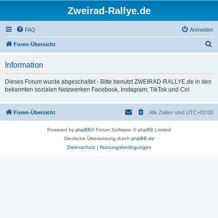
Zweirad-Rallye.de
FAQ
Anmelden
S
Foren-Übersicht
u
Information
c
h
Dieses Forum wurde abgeschaltet - Bitte benutzt ZWEIRAD-RALLYE.de in den
bekannten sozialen Netzwerken Facebook, Instagram, TikTok und Co!
e
Foren-Übersicht
Alle Zeiten sind
UTC+02:00
Powered by
phpBB
® Forum Software © phpBB Limited
Deutsche Übersetzung durch
phpBB.de
Datenschutz
|
Nutzungsbedingungen