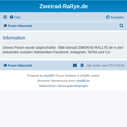
Zweirad-Rallye.de
FAQ
Anmelden
S
Foren-Übersicht
u
Information
c
h
Dieses Forum wurde abgeschaltet - Bitte benutzt ZWEIRAD-RALLYE.de in den
bekannten sozialen Netzwerken Facebook, Instagram, TikTok und Co!
e
Foren-Übersicht
Alle Zeiten sind
UTC+02:00
Powered by
phpBB
® Forum Software © phpBB Limited
Deutsche Übersetzung durch
phpBB.de
Datenschutz
|
Nutzungsbedingungen