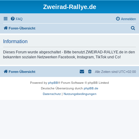
Zweirad-Rallye.de
FAQ
Anmelden
S
Foren-Übersicht
u
Information
c
h
Dieses Forum wurde abgeschaltet - Bitte benutzt ZWEIRAD-RALLYE.de in den
bekannten sozialen Netzwerken Facebook, Instagram, TikTok und Co!
e
Foren-Übersicht
Alle Zeiten sind
UTC+02:00
Powered by
phpBB
® Forum Software © phpBB Limited
Deutsche Übersetzung durch
phpBB.de
Datenschutz
|
Nutzungsbedingungen