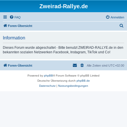
Zweirad-Rallye.de
FAQ
Anmelden
S
Foren-Übersicht
u
Information
c
h
Dieses Forum wurde abgeschaltet - Bitte benutzt ZWEIRAD-RALLYE.de in den
bekannten sozialen Netzwerken Facebook, Instagram, TikTok und Co!
e
Foren-Übersicht
Alle Zeiten sind
UTC+02:00
Powered by
phpBB
® Forum Software © phpBB Limited
Deutsche Übersetzung durch
phpBB.de
Datenschutz
|
Nutzungsbedingungen