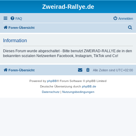
Zweirad-Rallye.de
FAQ
Anmelden
S
Foren-Übersicht
u
Information
c
h
Dieses Forum wurde abgeschaltet - Bitte benutzt ZWEIRAD-RALLYE.de in den
bekannten sozialen Netzwerken Facebook, Instagram, TikTok und Co!
e
Foren-Übersicht
Alle Zeiten sind
UTC+02:00
Powered by
phpBB
® Forum Software © phpBB Limited
Deutsche Übersetzung durch
phpBB.de
Datenschutz
|
Nutzungsbedingungen