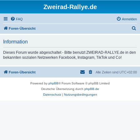
Zweirad-Rallye.de
FAQ
Anmelden
S
Foren-Übersicht
u
Information
c
h
Dieses Forum wurde abgeschaltet - Bitte benutzt ZWEIRAD-RALLYE.de in den
bekannten sozialen Netzwerken Facebook, Instagram, TikTok und Co!
e
Foren-Übersicht
Alle Zeiten sind
UTC+02:00
Powered by
phpBB
® Forum Software © phpBB Limited
Deutsche Übersetzung durch
phpBB.de
Datenschutz
|
Nutzungsbedingungen