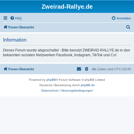
Zweirad-Rallye.de
FAQ
Anmelden
S
Foren-Übersicht
u
Information
c
h
Dieses Forum wurde abgeschaltet - Bitte benutzt ZWEIRAD-RALLYE.de in den
bekannten sozialen Netzwerken Facebook, Instagram, TikTok und Co!
e
Foren-Übersicht
Alle Zeiten sind
UTC+02:00
Powered by
phpBB
® Forum Software © phpBB Limited
Deutsche Übersetzung durch
phpBB.de
Datenschutz
|
Nutzungsbedingungen