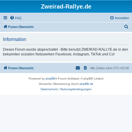
Zweirad-Rallye.de
FAQ
Anmelden
S
Foren-Übersicht
u
Information
c
h
Dieses Forum wurde abgeschaltet - Bitte benutzt ZWEIRAD-RALLYE.de in den
bekannten sozialen Netzwerken Facebook, Instagram, TikTok und Co!
e
Foren-Übersicht
Alle Zeiten sind
UTC+02:00
Powered by
phpBB
® Forum Software © phpBB Limited
Deutsche Übersetzung durch
phpBB.de
Datenschutz
|
Nutzungsbedingungen