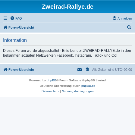
Zweirad-Rallye.de
FAQ
Anmelden
S
Foren-Übersicht
u
Information
c
h
Dieses Forum wurde abgeschaltet - Bitte benutzt ZWEIRAD-RALLYE.de in den
bekannten sozialen Netzwerken Facebook, Instagram, TikTok und Co!
e
Foren-Übersicht
Alle Zeiten sind
UTC+02:00
Powered by
phpBB
® Forum Software © phpBB Limited
Deutsche Übersetzung durch
phpBB.de
Datenschutz
|
Nutzungsbedingungen