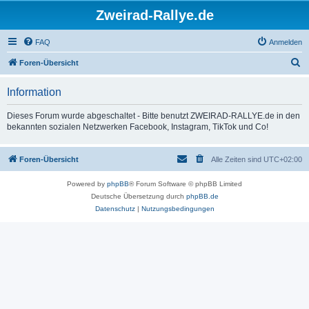
Zweirad-Rallye.de
FAQ
Anmelden
S
Foren-Übersicht
u
Information
c
h
Dieses Forum wurde abgeschaltet - Bitte benutzt ZWEIRAD-RALLYE.de in den
bekannten sozialen Netzwerken Facebook, Instagram, TikTok und Co!
e
Foren-Übersicht
Alle Zeiten sind
UTC+02:00
Powered by
phpBB
® Forum Software © phpBB Limited
Deutsche Übersetzung durch
phpBB.de
Datenschutz
|
Nutzungsbedingungen