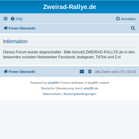
Zweirad-Rallye.de
FAQ
Anmelden
S
Foren-Übersicht
u
Information
c
h
Dieses Forum wurde abgeschaltet - Bitte benutzt ZWEIRAD-RALLYE.de in den
bekannten sozialen Netzwerken Facebook, Instagram, TikTok und Co!
e
Foren-Übersicht
Alle Zeiten sind
UTC+02:00
Powered by
phpBB
® Forum Software © phpBB Limited
Deutsche Übersetzung durch
phpBB.de
Datenschutz
|
Nutzungsbedingungen