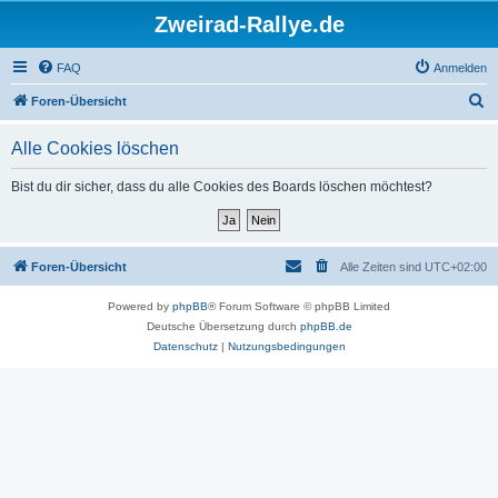
Zweirad-Rallye.de
FAQ
Anmelden
S
Foren-Übersicht
u
Alle Cookies löschen
c
h
Bist du dir sicher, dass du alle Cookies des Boards löschen möchtest?
e
Foren-Übersicht
Alle Zeiten sind
UTC+02:00
Powered by
phpBB
® Forum Software © phpBB Limited
Deutsche Übersetzung durch
phpBB.de
Datenschutz
|
Nutzungsbedingungen