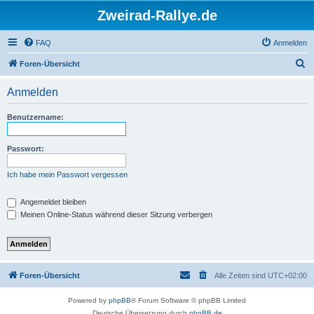
Zweirad-Rallye.de
FAQ
Anmelden
S
Foren-Übersicht
u
Anmelden
c
h
Benutzername:
e
Passwort:
Ich habe mein Passwort vergessen
Angemeldet bleiben
Meinen Online-Status während dieser Sitzung verbergen
Foren-Übersicht
Alle Zeiten sind
UTC+02:00
Powered by
phpBB
® Forum Software © phpBB Limited
Deutsche Übersetzung durch
phpBB.de