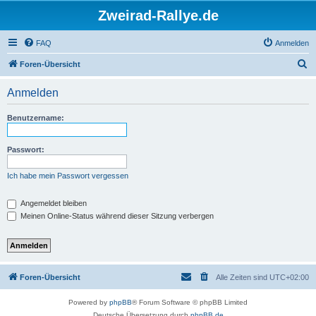
Zweirad-Rallye.de
FAQ
Anmelden
S
Foren-Übersicht
u
Anmelden
c
h
Benutzername:
e
Passwort:
Ich habe mein Passwort vergessen
Angemeldet bleiben
Meinen Online-Status während dieser Sitzung verbergen
Foren-Übersicht
Alle Zeiten sind
UTC+02:00
Powered by
phpBB
® Forum Software © phpBB Limited
Deutsche Übersetzung durch
phpBB.de