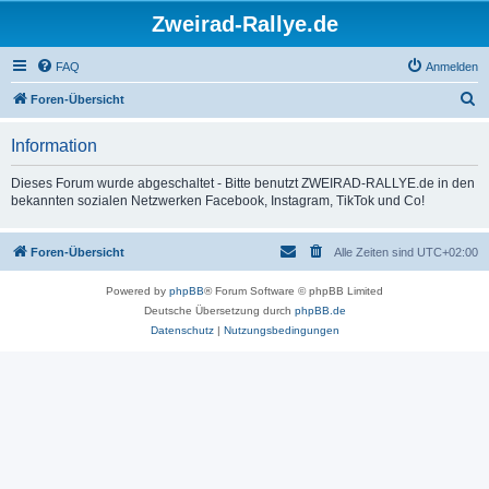
Zweirad-Rallye.de
FAQ
Anmelden
S
Foren-Übersicht
u
Information
c
h
Dieses Forum wurde abgeschaltet - Bitte benutzt ZWEIRAD-RALLYE.de in den
bekannten sozialen Netzwerken Facebook, Instagram, TikTok und Co!
e
Foren-Übersicht
Alle Zeiten sind
UTC+02:00
Powered by
phpBB
® Forum Software © phpBB Limited
Deutsche Übersetzung durch
phpBB.de
Datenschutz
|
Nutzungsbedingungen