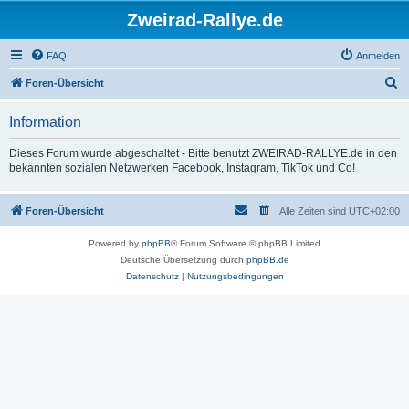
Zweirad-Rallye.de
FAQ
Anmelden
S
Foren-Übersicht
u
Information
c
h
Dieses Forum wurde abgeschaltet - Bitte benutzt ZWEIRAD-RALLYE.de in den
bekannten sozialen Netzwerken Facebook, Instagram, TikTok und Co!
e
Foren-Übersicht
Alle Zeiten sind
UTC+02:00
Powered by
phpBB
® Forum Software © phpBB Limited
Deutsche Übersetzung durch
phpBB.de
Datenschutz
|
Nutzungsbedingungen