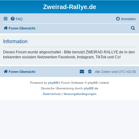
Zweirad-Rallye.de
FAQ
Anmelden
S
Foren-Übersicht
u
Information
c
h
Dieses Forum wurde abgeschaltet - Bitte benutzt ZWEIRAD-RALLYE.de in den
bekannten sozialen Netzwerken Facebook, Instagram, TikTok und Co!
e
Foren-Übersicht
Alle Zeiten sind
UTC+02:00
Powered by
phpBB
® Forum Software © phpBB Limited
Deutsche Übersetzung durch
phpBB.de
Datenschutz
|
Nutzungsbedingungen