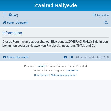
Zweirad-Rallye.de
FAQ
Anmelden
S
Foren-Übersicht
u
Information
c
h
Dieses Forum wurde abgeschaltet - Bitte benutzt ZWEIRAD-RALLYE.de in den
bekannten sozialen Netzwerken Facebook, Instagram, TikTok und Co!
e
Foren-Übersicht
Alle Zeiten sind
UTC+02:00
Powered by
phpBB
® Forum Software © phpBB Limited
Deutsche Übersetzung durch
phpBB.de
Datenschutz
|
Nutzungsbedingungen