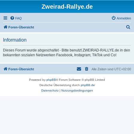
Zweirad-Rallye.de
FAQ
Anmelden
S
Foren-Übersicht
u
Information
c
h
Dieses Forum wurde abgeschaltet - Bitte benutzt ZWEIRAD-RALLYE.de in den
bekannten sozialen Netzwerken Facebook, Instagram, TikTok und Co!
e
Foren-Übersicht
Alle Zeiten sind
UTC+02:00
Powered by
phpBB
® Forum Software © phpBB Limited
Deutsche Übersetzung durch
phpBB.de
Datenschutz
|
Nutzungsbedingungen