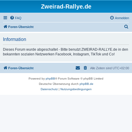
Zweirad-Rallye.de
FAQ
Anmelden
S
Foren-Übersicht
u
Information
c
h
Dieses Forum wurde abgeschaltet - Bitte benutzt ZWEIRAD-RALLYE.de in den
bekannten sozialen Netzwerken Facebook, Instagram, TikTok und Co!
e
Foren-Übersicht
Alle Zeiten sind
UTC+02:00
Powered by
phpBB
® Forum Software © phpBB Limited
Deutsche Übersetzung durch
phpBB.de
Datenschutz
|
Nutzungsbedingungen