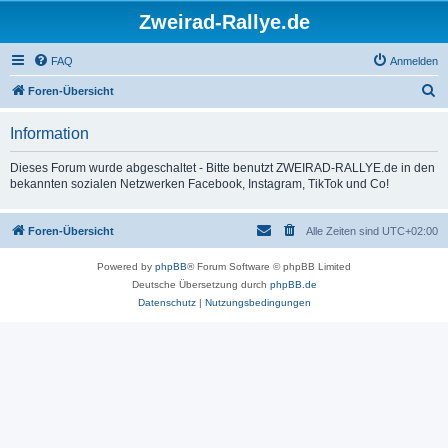
Zweirad-Rallye.de
FAQ
Anmelden
S
Foren-Übersicht
u
Information
c
h
Dieses Forum wurde abgeschaltet - Bitte benutzt ZWEIRAD-RALLYE.de in den
bekannten sozialen Netzwerken Facebook, Instagram, TikTok und Co!
e
Foren-Übersicht
Alle Zeiten sind
UTC+02:00
Powered by
phpBB
® Forum Software © phpBB Limited
Deutsche Übersetzung durch
phpBB.de
Datenschutz
|
Nutzungsbedingungen